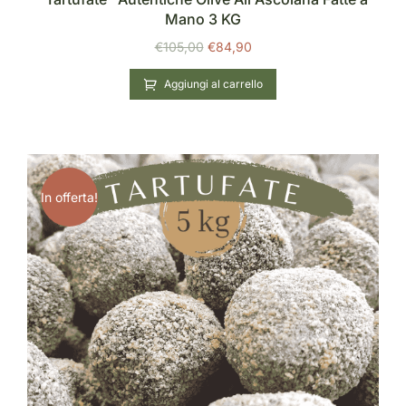
Mano 3 KG
€
105,00
€
84,90
Aggiungi al carrello
In offerta!