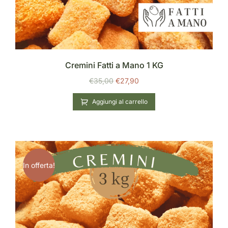
Cremini Fatti a Mano 1 KG
€
35,00
€
27,90
Aggiungi al carrello
In offerta!