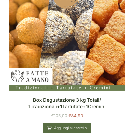
Box Degustazione 3 kg Totali/
1Tradizionali+1Tartufate+1Cremini
€
105,00
€
84,90
Aggiungi al carrello