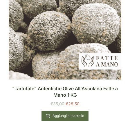
"Tartufate" Autentiche Olive All'Ascolana Fatte a
Mano 1 KG
€
35,00
€
28,50
Aggiungi al carrello