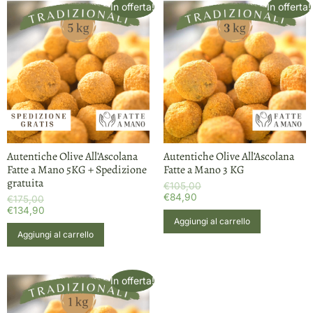
In offerta!
In offerta!
Autentiche Olive All’Ascolana
Autentiche Olive All’Ascolana
Fatte a Mano 5KG + Spedizione
Fatte a Mano 3 KG
gratuita
€
105,00
€
84,90
€
175,00
€
134,90
Aggiungi al carrello
Aggiungi al carrello
In offerta!