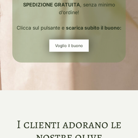
SPEDIZIONE GRATUITA
, senza minimo
d’ordine!
Clicca sul pulsante e
scarica subito il buono:
Voglio il buono
I clienti adorano le
nostre olive