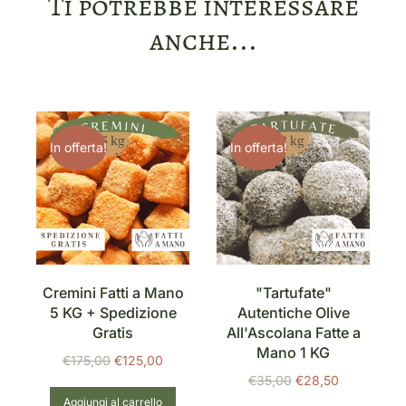
Ti potrebbe interessare
anche...
In offerta!
In offerta!
o
Cremini Fatti a Mano
"Tartufate"
5 KG + Spedizione
Autentiche Olive
Gratis
All'Ascolana Fatte a
Mano 1 KG
€
175,00
€
125,00
€
35,00
€
28,50
Aggiungi al carrello