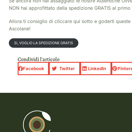
Se ancora non hai assaggiato le nostre Autentiche Oliv
NON hai approfittato della spedizione GRATIS al primo
Allora ti consiglio di cliccare qui sotto e goderti queste
Ascolane!
Sì, VOGLIO LA SPEDIZIONE GRATIS
Condividi l'articolo
Facebook
Twitter
LinkedIn
Pinter