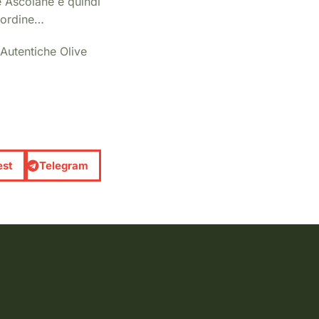
e Ascolane e quindi
 ordine…
 Autentiche Olive
est
Telegram