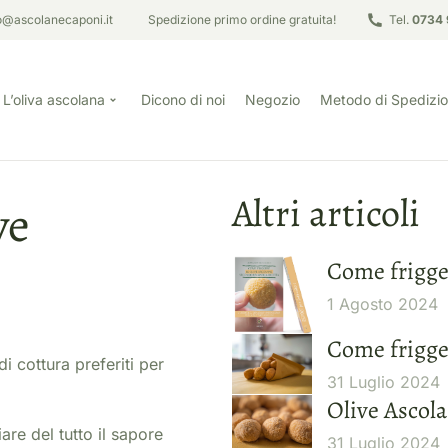
o@ascolanecaponi.it
Spedizione primo ordine gratuita!
Tel.
0734 
L’oliva ascolana
Dicono di noi
Negozio
Metodo di Spedizi
Altri articoli
ve
Come frigge
1 Agosto 2024
Come friggere
i cottura preferiti per
31 Luglio 2024
Olive Ascolan
re del tutto il sapore
31 Luglio 2024