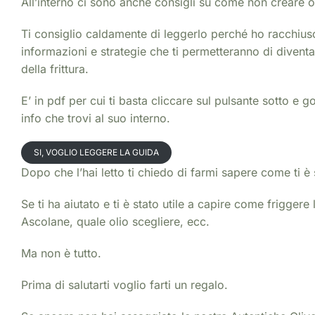
All’interno ci sono anche consigli su come non creare o
Ti consiglio caldamente di leggerlo perché ho racchiuso 
informazioni e strategie che ti permetteranno di diven
della frittura.
E’ in pdf per cui ti basta cliccare sul pulsante sotto e go
info che trovi al suo interno.
SI, VOGLIO LEGGERE LA GUIDA
Dopo che l’hai letto ti chiedo di farmi sapere come ti è
Se ti ha aiutato e ti è stato utile a capire come friggere
Ascolane, quale olio scegliere, ecc.
Ma non è tutto.
Prima di salutarti voglio farti un regalo.