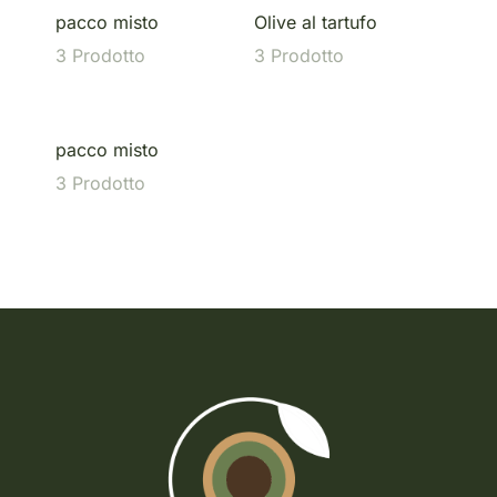
pacco misto
Olive al tartufo
Olive
3 Prodotto
3 Prodotto
6 Pr
pacco misto
Olive
3 Prodotto
3 Pr